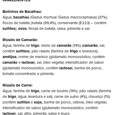
INGREDIENTES:
Bolinhos de Bacalhau:
Água,
bacalhau
(Gadus morhua/ Gadus macrocephalus) (37%),
flocos de batata [batata (99,4%), conservante (E223) – contém
sulfitos
],
ovos
, fécula de batata, salsa, pimenta e sal.
Rissóis de Camarão:
Água, farinha de
trigo
, miolo de
camarão
(14%) (
camarão
, sal,
contém
sulfitos
), pão ralado (farinha de
trigo
e levedura),
amêijoa
, creme de marisco (glutamato monossódico, contém
camarão
e
lactose
), sal, óleo vegetal, intensificador de sabor
(glutamato monossódico, contém
lactose
), banha de porco,
tomate concentrado e pimenta.
Rissóis de Carne:
Água, farinha de
trigo
, carne de bovino (14%), pão ralado (farinha
de
trigo
, água, levedura e sal), carne de suíno (4%), chouriço (1%)
(contém
sulfitos
e
soja
), banha de porco, cebola, óleo vegetal,
intensificador de sabor (glutamato monossódico, contém
lactose
), sal, alho, pimenta, salsa e louro.