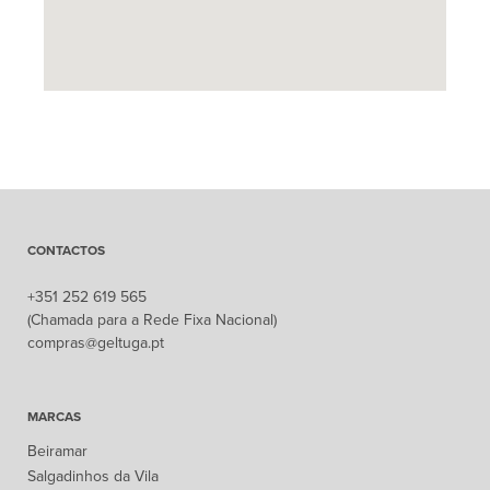
CONTACTOS
+351 252 619 565
(Chamada para a Rede Fixa Nacional)
compras@geltuga.pt
MARCAS
Beiramar
Salgadinhos da Vila