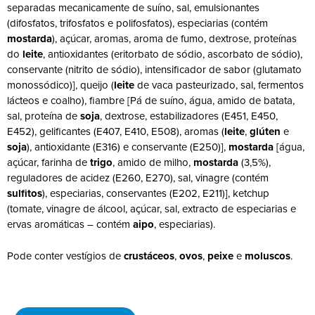
separadas mecanicamente de suíno, sal, emulsionantes
(difosfatos, trifosfatos e polifosfatos), especiarias (contém
mostarda
), açúcar, aromas, aroma de fumo, dextrose, proteínas
do
leite
, antioxidantes (eritorbato de sódio, ascorbato de sódio),
conservante (nitrito de sódio), intensificador de sabor (glutamato
monossódico)], queijo (
leite
de vaca pasteurizado, sal, fermentos
lácteos e coalho), fiambre [Pá de suíno, água, amido de batata,
sal, proteína de
soja
, dextrose, estabilizadores (E451, E450,
E452), gelificantes (E407, E410, E508), aromas (
leite
,
glúten
e
soja
), antioxidante (E316) e conservante (E250)],
mostarda
[água,
açúcar, farinha de
trigo
, amido de milho,
mostarda
(3,5%),
reguladores de acidez (E260, E270), sal, vinagre (contém
sulfitos
), especiarias, conservantes (E202, E211)], ketchup
(tomate, vinagre de álcool, açúcar, sal, extracto de especiarias e
ervas aromáticas – contém
aipo
, especiarias).
Pode conter vestígios de
crustáceos
,
ovos
,
peixe
e
moluscos
.