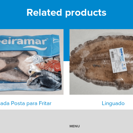
Related products
ada Posta para Fritar
Linguado
MENU