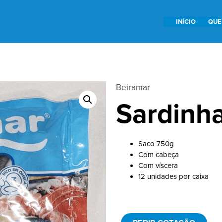
INÍCIO
QUE
Beiramar
Sardinha
Saco 750g
Com cabeça
Com víscera
12 unidades por caixa