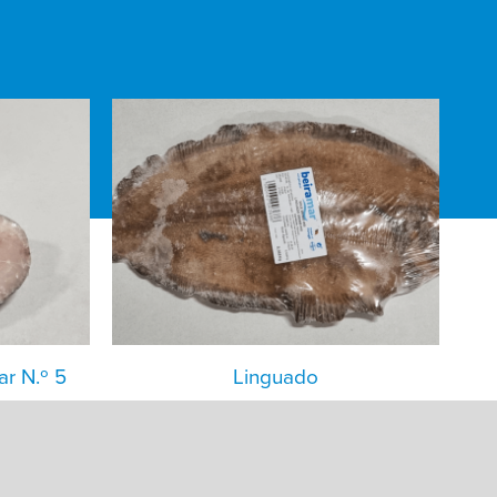
ar N.º 5
Linguado