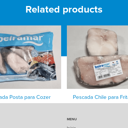
Related products
ada Posta para Cozer
Pescada Chile para Frit
MENU