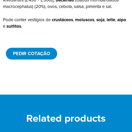
levedantes (E450 + E500)],
bacalhau
(Gadus morhua/Gadus
macrocephalus) (20%), ovos, cebola, salsa, pimenta e sal.
Pode conter vestígios de
crustáceos
,
moluscos
,
soja
,
leite
,
aipo
e
sulfitos
.
PEDIR COTAÇÃO
Related products