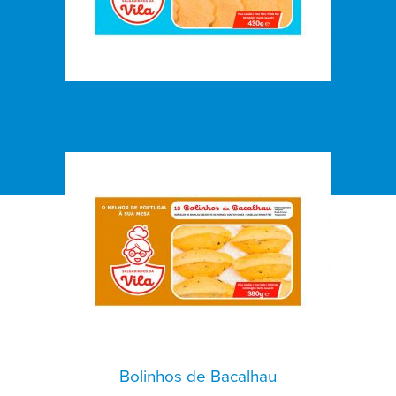
Rissóis de Pescada
Bolinhos de Bacalhau