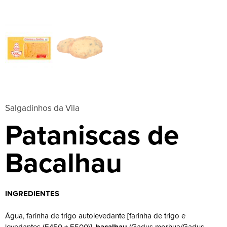
Salgadinhos da Vila
Pataniscas de
Bacalhau
INGREDIENTES
Água, farinha de trigo autolevedante [farinha de trigo e