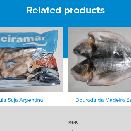
Related products
ula Suja Argentina
Dourada da Madeira E
MENU