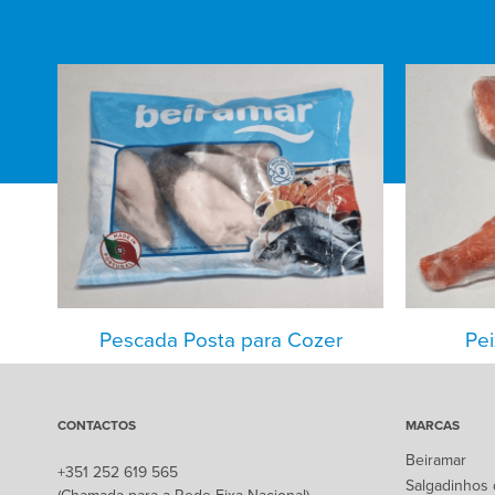
Pescada Posta para Cozer
Pei
CONTACTOS
MARCAS
Beiramar
+351 252 619 565
Salgadinhos 