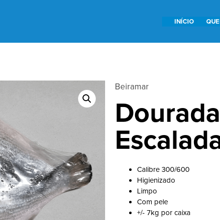
INÍCIO
QUE
Beiramar
Dourada
Escalad
Calibre 300/600
Higienizado
Limpo
Com pele
+/- 7kg por caixa