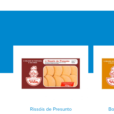
Rissóis de Presunto
Bo