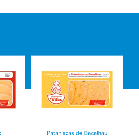
o
Pataniscas de Bacalhau