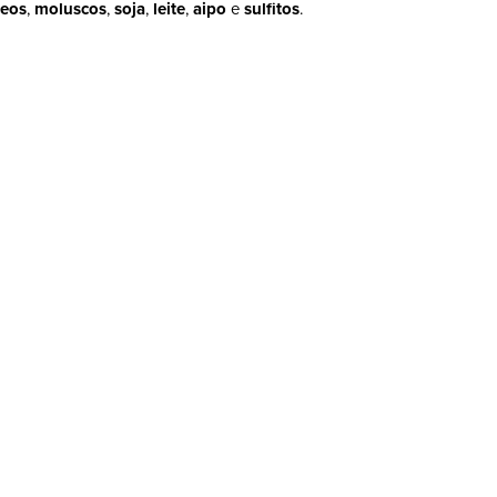
ceos
,
moluscos
,
soja
,
leite
,
aipo
e
sulfitos
.