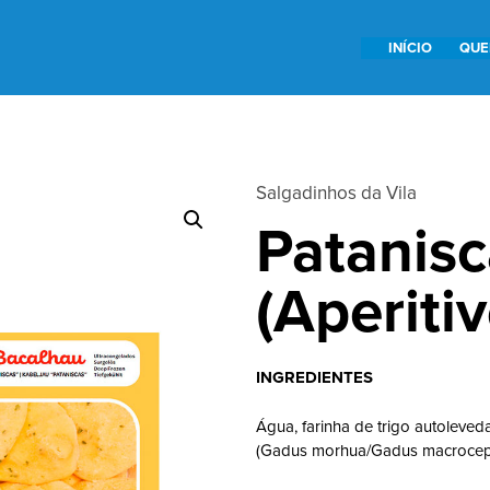
INÍCIO
QUE
Salgadinhos da Vila
Patanisc
(Aperitiv
INGREDIENTES
Água, farinha de trigo autoleved
(Gadus morhua/Gadus macrocephal