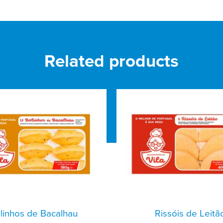
Related products
linhos de Bacalhau
Rissóis de Leitã